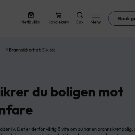
Book g
Nettbutikk
Handlekurv
Søk
Meny
t
Brannsikkerhet: Slik sik…
sikrer du boligen mot
nfare
dder liv. Det er derfor viktig å vite om du har en brannsikret bolig,