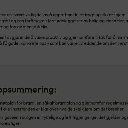
 er en svært viktig del av å opprettholde et trygt og sikkert hjem.
entet og kan forårsake store ødeleggelser av bolig og eiendeler, 
er og tap av menneskeliv.
helt avgjørende å være proaktiv og gjennomføre tiltak for å minim
 å få gode, konkrete tips - som kan være livreddende om det verste
ppsummering:
nødplan for brann, en såkalt brannplan og gjennomfør regelmessi
at alle i husstanden er klar over hva de skal gjøre om det brenner.
ingsveier i boligen er tydelige og lett tilgjengelige, det gjelder o
rannstiger.