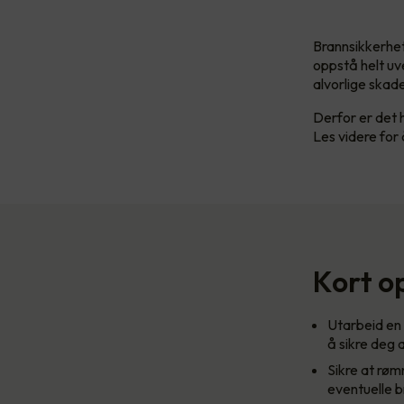
Brannsikkerhet
oppstå helt uv
alvorlige skad
Derfor er det 
Les videre for
Kort o
Utarbeid en 
å sikre deg 
Sikre at rømn
eventuelle b