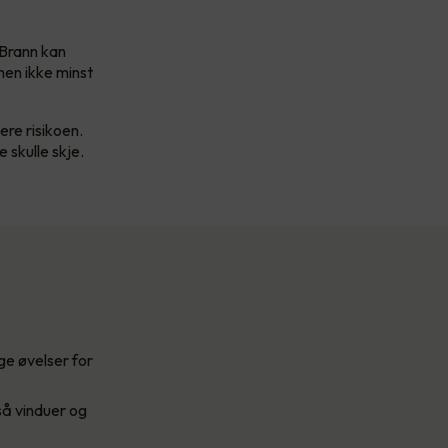
 Brann kan
men ikke minst
ere risikoen.
 skulle skje.
ge øvelser for
gså vinduer og