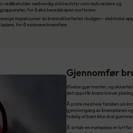
du vedlikeholder nødvendig slokkeutstyr som røykvarslere og
ngsapparater, for å øke beredskapen mot brann.
essige inspeksjoner av brannsikkerheten i boligen - elektriske ap
 ladere, for å minimere brannfare.
Gjennomfør br
Øvelse gjør mester, og sikkerhet
det oppstår brann krever planle
Å prate med hele familien om bra
gjennomgang av brannplanen og øv
tydelig at barn ikke skal gjemme
Å avtale en møteplass er lurt fo