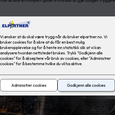
 kan du lese en komplett guide til hvordan du gjør boligen tryggere