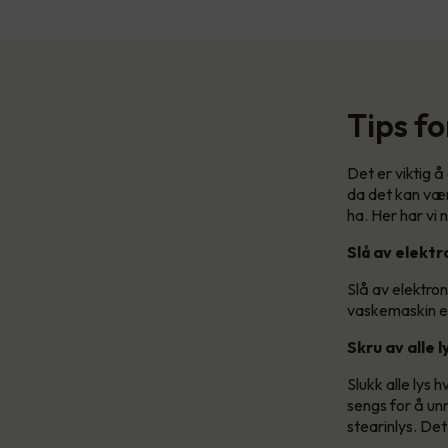
Tips fo
Det er viktig å
da det kan vær
ha. Her har vi n
Slå av elektr
Slå av elektro
vaskemaskin el
Skru av alle l
Slukk alle lys h
sengs for å unn
stearinlys. Det