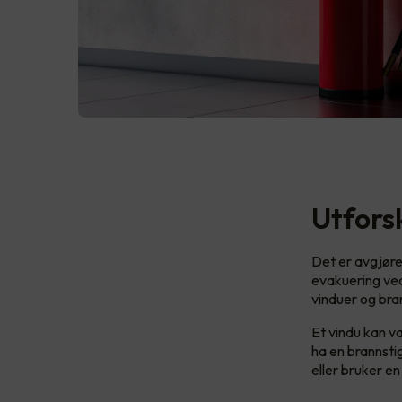
Utfors
Det er avgjøren
evakuering ved
vinduer og bra
Et vindu kan v
ha en brannsti
eller bruker e