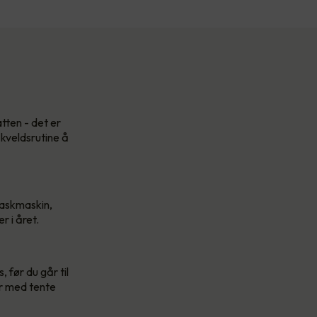
tten - det er
 kveldsrutine å
vaskmaskin,
r i året.
, før du går til
er med tente