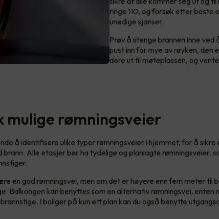
sikre at alle kommer seg ut og t
ringe 110, og forsøk etter beste 
unødige sjanser.
Prøv å stenge brannen inne ved å 
pust inn for mye av røyken, den er
dere ut til møteplassen, og vent
k mulige rømningsveier
de å identifisere ulike typer rømningsveier i hjemmet, for å sikre
 brann. Alle etasjer bør ha tydelige og planlagte rømningsveier, s
nnstiger.
ære en god rømningsvei, men om det er høyere enn fem meter til 
ge. Balkongen kan benyttes som en alternativ rømningsvei, enten
n brannstige. I boliger på kun ett plan kan du også benytte utgangs