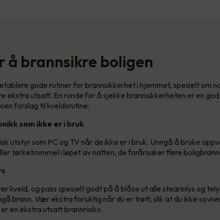
r å brannsikre boligen
 etablere gode rutiner for brannsikkerhet i hjemmet, spesielt om na
e ekstra utsatt. En runde for å sjekke brannsikkerheten er en god
oen forslag til kveldsrutine:
onikk som ikke er i bruk
nisk utstyr som PC og TV når de ikke er i bruk. Unngå å bruke opp
ler tørketrommel i løpet av natten, de forårsaker flere boligbranne
ys
ver kveld, og pass spesielt godt på å blåse ut alle stearinlys og telys
gå brann. Vær ekstra forsiktig når du er trøtt, slik at du ikke sovn
 er en ekstra utsatt brannrisiko.