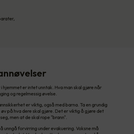
parater,
annøvelser
 i hjemmet er intet unntak. Hva man skal gjøre når
gging og regelmessig øvelse.
nnsikkerhet er viktig, også med barna. Ta en grundig
 på hva dere skal gjøre. Det er viktig å gjøre det
 seg, men at de skal rope "brann".
r å unngå forvirring under evakuering. Voksne må