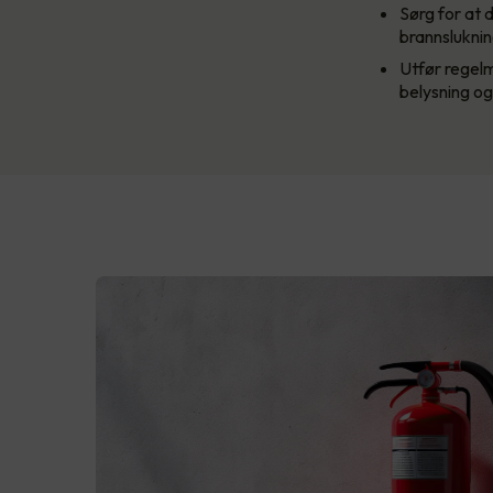
Sørg for at 
brannslukni
Utfør regelm
belysning og