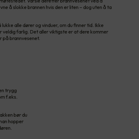
il møtestedet. Varsle deretter brannvesenet ved å
evne å slokke brannen hvis den er liten – dog uten å ta
lukke alle dører og vinduer, om du finner tid. Ikke
 veldig farlig. Det aller viktigste er at dere kommer
er på brannvesenet.
 en trygg
om f.eks.
bakken bør du
 man hopper
døren.