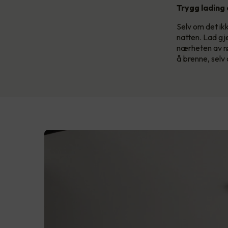
Trygg lading
Selv om det ik
natten. Lad gje
nærheten av røy
å brenne, selv 