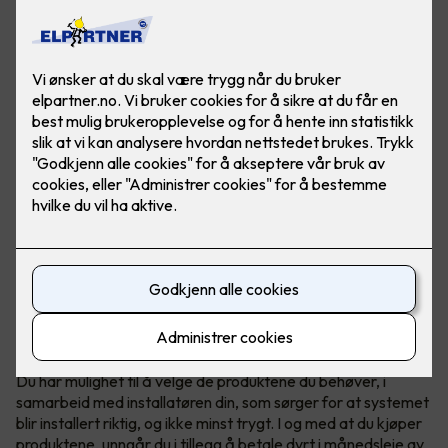
Teknologi fra Elotec redder liv
Elotec Ajax er et profesjonelt og trådløst sikkerhetssystem
som beskytter hjemmet ditt mot blant annet innbrudd, brann
og vannlekkasje - full trygghet for både deg og boligen din.
Du har mulighet til å velge de produktene du behøver, i
samarbeid med installatøren din, som sørger for at systemet
blir installert riktig, og ikke minst trygt. I og med at du kjøper
produktene, unngår du i tillegg å betale dyrt i månedsleie av