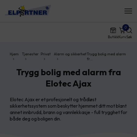
0
Butikk
Kurv
Søk
Hjem
Tjenester
Privat
Alarm og sikkerhet
Trygg bolig med alarm
fr…
Trygg bolig med alarm fra
Elotec Ajax
Elotec Ajax er et profesjonelt og trådløst
sikkerhetssystem som beskytter hjemmet ditt mot blant
annet innbrudd, brann og vannlekkasje - full trygghet for
både deg og boligen din.