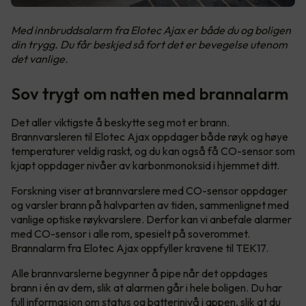
Med innbruddsalarm fra Elotec Ajax er både du og boligen
din trygg. Du får beskjed så fort det er bevegelse utenom
det vanlige.
Sov trygt om natten med brannalarm
Det aller viktigste å beskytte seg mot er brann.
Brannvarsleren til Elotec Ajax oppdager både røyk og høye
temperaturer veldig raskt, og du kan også få CO-sensor som
kjapt oppdager nivåer av karbonmonoksid i hjemmet ditt.
Forskning viser at brannvarslere med CO-sensor oppdager
og varsler brann på halvparten av tiden, sammenlignet med
vanlige optiske røykvarslere. Derfor kan vi anbefale alarmer
med CO-sensor i alle rom, spesielt på soverommet.
Brannalarm fra Elotec Ajax oppfyller kravene til TEK17.
Alle brannvarslerne begynner å pipe når det oppdages
brann i én av dem, slik at alarmen går i hele boligen. Du har
full informasjon om status og batterinivå i appen, slik at du