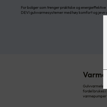
For boliger som trenger praktiske og energieffektive
DEVI gulvvarmesystemer med høy komfort og jevn v
Varmel
Gulvvarmeløsni
fordel brukes 
varmepumper i