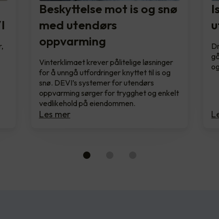
Beskyttelse mot is og snø
I
I
med utendørs
u
oppvarming
r,
Dr
gå
Vinterklimaet krever pålitelige løsninger
og
for å unngå utfordringer knyttet til is og
snø. DEVI’s systemer for utendørs
oppvarming sørger for trygghet og enkelt
vedlikehold på eiendommen.
Les mer
L