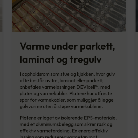
Varme under parkett,
laminat og tregulv
I oppholdsrom som stue og kjøkken, hvor gulv
ofte består av tre, laminat eller parkett,
anbefales varmeløsningen DEVIcell™, med
plater og varmekabler. Platene har utfreste
spor for varmekabler, som muliggjør å legge
gulvvarme uten å støpe varmekablene.
Platene er laget av isolerende EPS-materiale,
med et aluminiumsbelegg som sikrer rask og
effektiv varmefordeling. En energieffektiv
løsning som reduserer varmetap mot