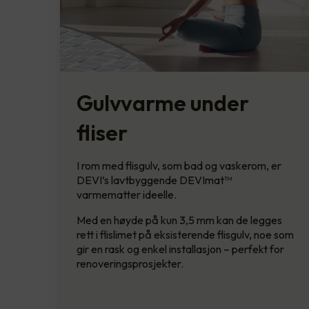
Gulvvarme under
fliser
I rom med flisgulv, som bad og vaskerom, er
DEVI’s lavtbyggende DEVImat™
varmematter ideelle.
Med en høyde på kun 3,5 mm kan de legges
rett i flislimet på eksisterende flisgulv, noe som
gir en rask og enkel installasjon – perfekt for
renoveringsprosjekter.