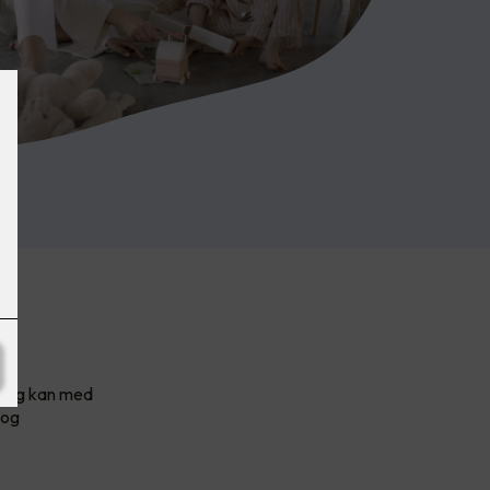
r
, og kan med
 og