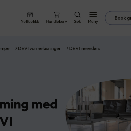
Book g
Nettbutikk
Handlekurv
Søk
Meny
umpe
DEVI varmeløsninger
DEVI innendørs
rming med
VI