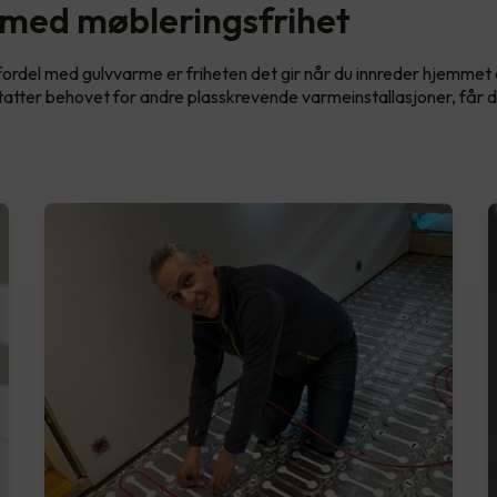
 med møbleringsfrihet
fordel med gulvvarme er friheten det gir når du innreder hjemmet d
atter behovet for andre plasskrevende varmeinstallasjoner, får d