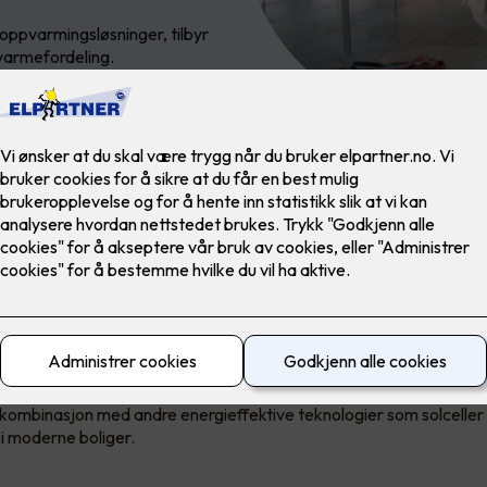
 oppvarmingsløsninger, tilbyr
armefordeling.
øsninger for alle bruksområde
ngene fra DEVI er like godt egnet for renovering som for nybygg
i kombinasjon med andre energieffektive teknologier som solceller
 moderne boliger.