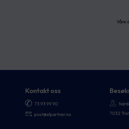
Våre d
Kontakt oss
Besøk
73 93 99 90
Nard
7032 Tro
post@elpartner.no