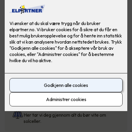
Solcellekalkulator
Beregn pris for solceller til bolig, fritidsbolig og
mindre næringsbygg.
Solcellestøtte fra Enova
Visste du at du kan få støtte når du velger
klimasmarte løsninger?
Hva er fordelene med solceller?
Her tar vi deg gjennom alt du bør vite om
solceller.