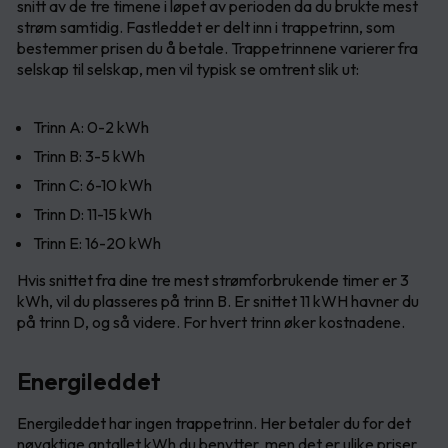
snitt av de tre timene i løpet av perioden da du brukte mest
strøm samtidig. Fastleddet er delt inn i trappetrinn, som
bestemmer prisen du å betale. Trappetrinnene varierer fra
selskap til selskap, men vil typisk se omtrent slik ut:
Trinn A: 0-2 kWh
Trinn B: 3-5 kWh
Trinn C: 6-10 kWh
Trinn D: 11-15 kWh
Trinn E: 16-20 kWh
Hvis snittet fra dine tre mest strømforbrukende timer er 3
kWh, vil du plasseres på trinn B. Er snittet 11 kWH havner du
på trinn D, og så videre. For hvert trinn øker kostnadene.
Energileddet
Energileddet har ingen trappetrinn. Her betaler du for det
nøyaktige antallet kWh du benytter, men det er ulike priser