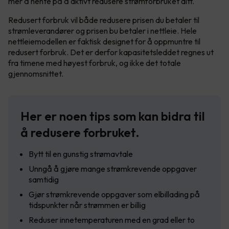
mer å hente på å aktivt redusere strømforbruket ditt.
Redusert forbruk vil både redusere prisen du betaler til
strømleverandører og prisen bu betaler i nettleie. Hele
nettleiemodellen er faktisk designet for å oppmuntre til
redusert forbruk. Det er derfor kapasitetsleddet regnes ut
fra timene med høyest forbruk, og ikke det totale
gjennomsnittet.
Her er noen tips som kan bidra til
å redusere forbruket.
Bytt til en gunstig strømavtale
Unngå å gjøre mange strømkrevende oppgaver
samtidig
Gjør strømkrevende oppgaver som elbillading på
tidspunkter når strømmen er billig
Reduser innetemperaturen med en grad eller to