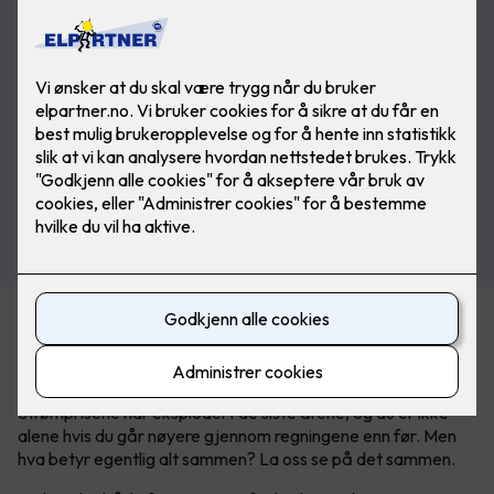
Kan være tricky å forstå
strømregningen
Strømprisene har eksplodert de siste årene, og du er ikke
alene hvis du går nøyere gjennom regningene enn før. Men
hva betyr egentlig alt sammen? La oss se på det sammen.