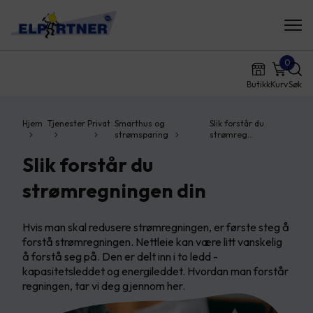
0
Butikk
Kurv
Søk
Hjem
Tjenester
Privat
Smarthus og
Slik forstår du
strømsparing
strømreg…
Slik forstår du
strømregningen din
Hvis man skal redusere strømregningen, er første steg å
forstå strømregningen. Nettleie kan være litt vanskelig
å forstå seg på. Den er delt inn i to ledd -
kapasitetsleddet og energileddet. Hvordan man forstår
regningen, tar vi deg gjennom her.