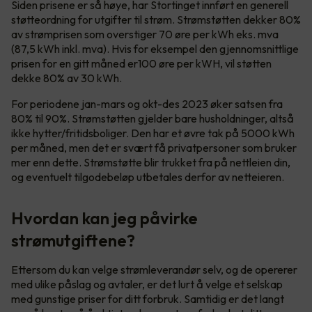
Siden prisene er så høye, har Stortinget innført en generell
støtteordning for utgifter til strøm. Strømstøtten dekker 80%
av strømprisen som overstiger 70 øre per kWh eks. mva
(87,5 kWh inkl. mva). Hvis for eksempel den gjennomsnittlige
prisen for en gitt måned er100 øre per kWH, vil støtten
dekke 80% av 30 kWh.
For periodene jan-mars og okt-des 2023 øker satsen fra
80% til 90%. Strømstøtten gjelder bare husholdninger, altså
ikke hytter/fritidsboliger. Den har et øvre tak på 5000 kWh
per måned, men det er svært få privatpersoner som bruker
mer enn dette. Strømstøtte blir trukket fra på nettleien din,
og eventuelt tilgodebeløp utbetales derfor av netteieren.
Hvordan kan jeg påvirke
strømutgiftene?
Ettersom du kan velge strømleverandør selv, og de opererer
med ulike påslag og avtaler, er det lurt å velge et selskap
med gunstige priser for ditt forbruk. Samtidig er det langt