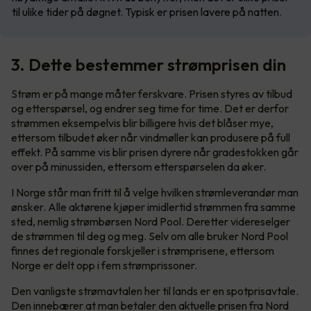
til ulike tider på døgnet. Typisk er prisen lavere på natten.
3. Dette bestemmer strømprisen din
Strøm er på mange måter ferskvare. Prisen styres av tilbud
og etterspørsel, og endrer seg time for time. Det er derfor
strømmen eksempelvis blir billigere hvis det blåser mye,
ettersom tilbudet øker når vindmøller kan produsere på full
effekt. På samme vis blir prisen dyrere når gradestokken går
over på minussiden, ettersom etterspørselen da øker.
I Norge står man fritt til å velge hvilken strømleverandør man
ønsker. Alle aktørene kjøper imidlertid strømmen fra samme
sted, nemlig strømbørsen Nord Pool. Deretter videreselger
de strømmen til deg og meg. Selv om alle bruker Nord Pool
finnes det regionale forskjeller i strømprisene, ettersom
Norge er delt opp i fem strømprissoner.
Den vanligste strømavtalen her til lands er en spotprisavtale.
Den innebærer at man betaler den aktuelle prisen fra Nord