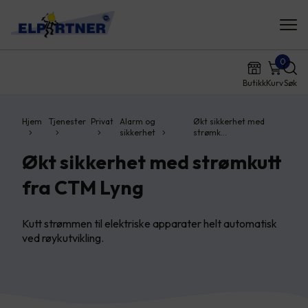
0
Butikk
Kurv
Søk
Hjem
Tjenester
Privat
Alarm og
Økt sikkerhet med
sikkerhet
strømk…
Økt sikkerhet med strømkutt
fra CTM Lyng
Kutt strømmen til elektriske apparater helt automatisk
ved røykutvikling.