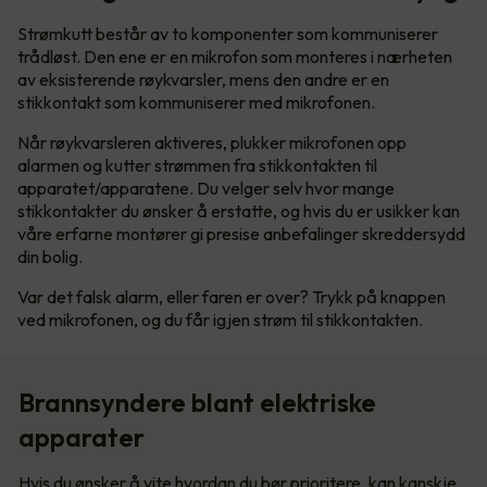
Strømkutt består av to komponenter som kommuniserer
trådløst. Den ene er en mikrofon som monteres i nærheten
av eksisterende røykvarsler, mens den andre er en
stikkontakt som kommuniserer med mikrofonen.
Når røykvarsleren aktiveres, plukker mikrofonen opp
alarmen og kutter strømmen fra stikkontakten til
apparatet/apparatene. Du velger selv hvor mange
stikkontakter du ønsker å erstatte, og hvis du er usikker kan
våre erfarne montører gi presise anbefalinger skreddersydd
din bolig.
Var det falsk alarm, eller faren er over? Trykk på knappen
ved mikrofonen, og du får igjen strøm til stikkontakten.
Brannsyndere blant elektriske
apparater
Hvis du ønsker å vite hvordan du bør prioritere, kan kanskje