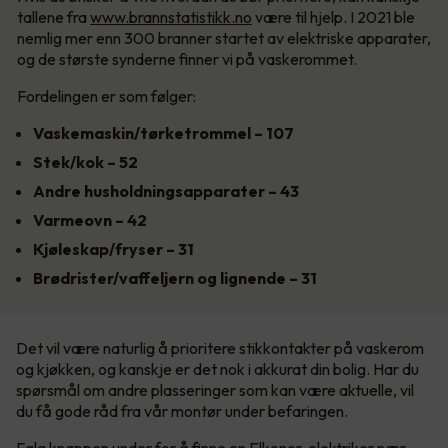
tallene fra
www.brannstatistikk.no
være til hjelp. I 2021 ble
nemlig mer enn 300 branner startet av elektriske apparater,
og de største synderne finner vi på vaskerommet.
Fordelingen er som følger:
Vaskemaskin/tørketrommel – 107
Stek/kok – 52
Andre husholdningsapparater – 43
Varmeovn – 42
Kjøleskap/fryser – 31
Brødrister/vaffeljern og lignende – 31
Det vil være naturlig å prioritere stikkontakter på vaskerom
og kjøkken, og kanskje er det nok i akkurat din bolig. Har du
spørsmål om andre plasseringer som kan være aktuelle, vil
du få gode råd fra vår montør under befaringen.