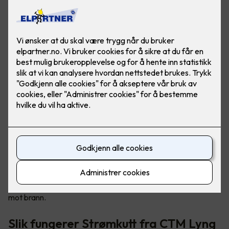
Tryggere og mer brannsikre hjem
Sikkerhetsløsningen kalt «Strømkutt» sørger for å stenge
strømmen til elektriske apparater ved røykutvikling, og det
kan forhindre eller redusere brannskader i boligen din. Det er
en enkel måte for deg å bedre sikre din familie og deg selv
mot brann.
Slik fungerer Strømkutt fra CTM Lyng