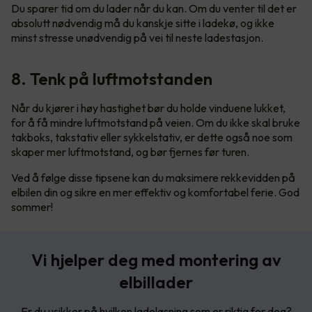
Du sparer tid om du lader når du kan. Om du venter til det er
absolutt nødvendig må du kanskje sitte i ladekø, og ikke
minst stresse unødvendig på vei til neste ladestasjon.
8. Tenk på luftmotstanden
Når du kjører i høy hastighet bør du holde vinduene lukket,
for å få mindre luftmotstand på veien. Om du ikke skal bruke
takboks, takstativ eller sykkelstativ, er dette også noe som
skaper mer luftmotstand, og bør fjernes før turen.
Ved å følge disse tipsene kan du maksimere rekkevidden på
elbilen din og sikre en mer effektiv og komfortabel ferie. God
sommer!
Vi hjelper deg med montering av
elbillader
Er du usikker på hvilken ladeløsning som er riktig for deg?