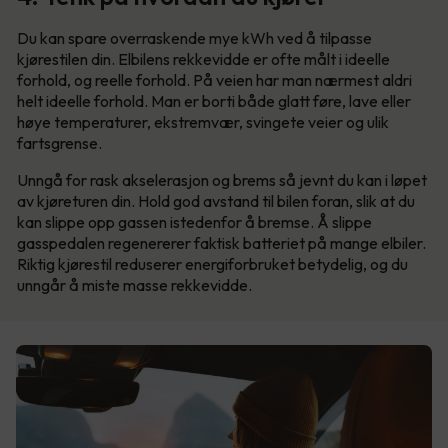
Du kan spare overraskende mye kWh ved å tilpasse
kjørestilen din. Elbilens rekkevidde er ofte målt i ideelle
forhold, og reelle forhold. På veien har man nærmest aldri
helt ideelle forhold. Man er borti både glatt føre, lave eller
høye temperaturer, ekstremvær, svingete veier og ulik
fartsgrense.
Unngå for rask akselerasjon og brems så jevnt du kan i løpet
av kjøreturen din. Hold god avstand til bilen foran, slik at du
kan slippe opp gassen istedenfor å bremse. Å slippe
gasspedalen regenererer faktisk batteriet på mange elbiler.
Riktig kjørestil reduserer energiforbruket betydelig, og du
unngår å miste masse rekkevidde.