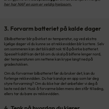
her har NAF en som er veldig hjelpsom.
3. Forvarm batteriet på kalde dager
Elbilbatterier blir påvirket av temperatur, og ved ekstra
kjølige dager vil du kunne se at rekkevidden blir kortere. Selv
om sommeren kan det bli kaldt nok til å påvirke batteriet.
Spesielt kaldt kan det bli om du skal på bilferie lenger nord,
der temperaturen om nettene kan krype langt ned på
gradestokken.
Om du forvarmer bilbatteriet før du bruker det, kan du
forlenge rekkevidden. Du har kanskje en app som lar deg
styre forvarming? Om du ikke har det anbefaler vi deg å
laste ned det. Husk å forvarme bilen mens den står til lading,
ellers tar du bare av rekkevidden.
4. Tenk på hvordan du kjører