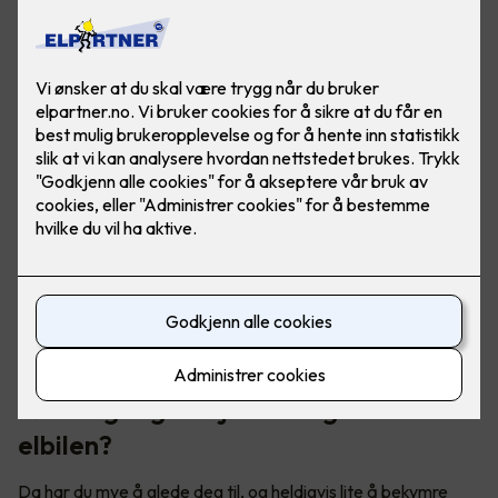
Skal du på norgesferie med elbil? Her er noen triks for å
forlenge rekkevidden, slik at du kan kjøre trollstigen uten
rekkeviddeangst.
Første gang du kjører langtur med
elbilen?
Da har du mye å glede deg til, og heldigvis lite å bekymre