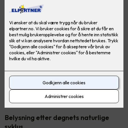
I norden har vi veldig varierende lysmengde - fra "polar
natt" til midnattssol. Det er her riktig belysning blir så
viktig, for å opprettholde riktig døgnrytme.
Belysning etter døgnets naturlige
syklus