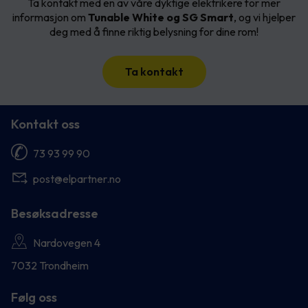
Ta kontakt med en av våre dyktige elektrikere for mer
informasjon om
Tunable White og SG Smart
, og vi hjelper
deg med å finne riktig belysning for dine rom!
Ta kontakt
Kontakt oss
73 93 99 90
post@elpartner.no
Besøksadresse
Nardovegen 4
7032 Trondheim
Følg oss