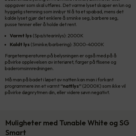
oppgaver som skal utføres. Det varme lyset skaper en lun og
hyggelig stemning som innbyr til å ta et spabad, mens det
kalde lyset gjør det enklere å sminke seg, barbere seg,
pusse tenner eller å holde det rent.
Varmt lys
(Spa/stearinlys): 2000K
Kaldt lys
(Sminke/barbering): 3000-4000K
Fargetemperaturen på belysningen er også med på å
påvirke opplevelsen av interiøret, farger på flisene og
baderomsinnredningen.
Må man på badet i løpet av natten kan man i forkant
programmere inn et varmt
“nattlys”
(2000K) som ikke vil
påvirke døgnrytmen din, eller videre søvn negativt.
Muligheter med Tunable White og SG
Smart