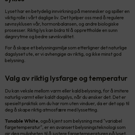
Lyset har en betydelig innvirkning på mennesker og spiller en
viktig rolle i vårt daglige liv. Det hjelper oss med å regulere
søvnsyklusen vår, hormonbalansen, og andre biologiske
prosesser. Riktig lys kan bidra til å opprettholde en sunn
døgnrytme og bedre søvnkvalitet.
For å skape et belysningsmiljø som etterligner det naturlige
dagslyset ute, er vi avhengige av riktig, og ikke minst god
belysning.
Valg av riktig lysfarge og temperatur
Du kan veksle mellom varm eller kald belysning, for å imitere
naturlig varmt eller kaldt dagslys, når du ønsker det. Det er
spesielt praktisk om du har rom uten vinduer, da er det opp til
deg å skape riktig atmosfære med lyssetting.
Tunable White
, også kjent som belysning med "variabel
fargetemperatur", er en avansert belysningsteknologi som
gir deg muligheten til å justere fargetemperaturen på lyset.