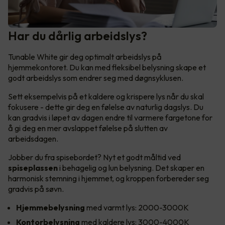
Har du dårlig arbeidslys?
Tunable White gir deg optimalt arbeidslys på
hjemmekontoret. Du kan med fleksibel belysning skape et
godt arbeidslys som endrer seg med døgnsyklusen.
Sett eksempelvis på et kaldere og krispere lys når du skal
fokusere - dette gir deg en følelse av naturlig dagslys. Du
kan gradvis i løpet av dagen endre til varmere fargetone for
å gi deg en mer avslappet følelse på slutten av
arbeidsdagen.
Jobber du fra spisebordet? Nyt et godt måltid ved
spiseplassen
i behagelig og lun belysning. Det skaper en
harmonisk stemning i hjemmet, og kroppen forbereder seg
gradvis på søvn.
Hjemmebelysning
med varmt lys: 2000-3000K
Kontorbelysning
med kaldere lys: 3000-4000K