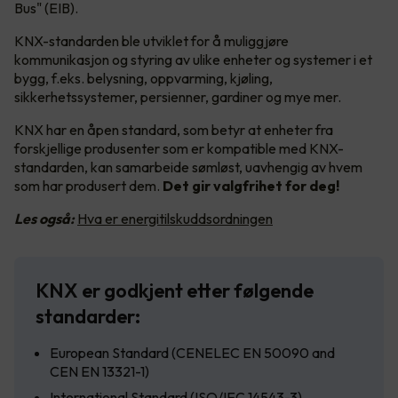
Bus" (EIB).
KNX-standarden ble utviklet for å muliggjøre
kommunikasjon og styring av ulike enheter og systemer i et
bygg, f.eks. belysning, oppvarming, kjøling,
sikkerhetssystemer, persienner, gardiner og mye mer.
KNX har en åpen standard, som betyr at enheter fra
forskjellige produsenter som er kompatible med KNX-
standarden, kan samarbeide sømløst, uavhengig av hvem
som har produsert dem.
Det gir valgfrihet for deg!
Les også:
Hva er energitilskuddsordningen
KNX er godkjent etter følgende
standarder:
European Standard (CENELEC EN 50090 and
CEN EN 13321-1)
International Standard (ISO/IEC 14543-3)