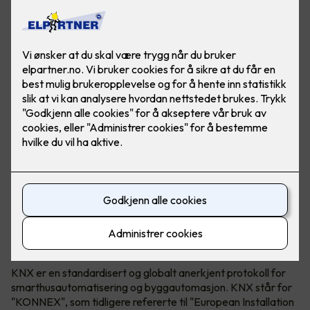
KNX Association både utvikler og eier teknologien. KNX
kan brukes i både næringsbygg, borettslag og bolig.
Hva er egentlig KNX?
KNX er en standardisert og globalt anerkjent protokoll for
smarthusautomatisering og byggautomasjon. KNX står for
"KONNEX", som tidligere refererte til "European Installation