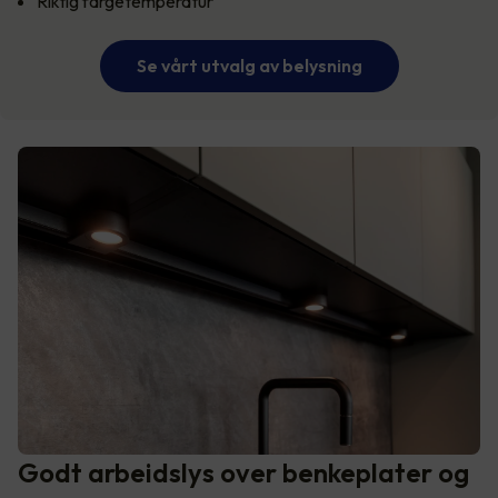
Riktig fargetemperatur
Se vårt utvalg av belysning
Godt arbeidslys over benkeplater og