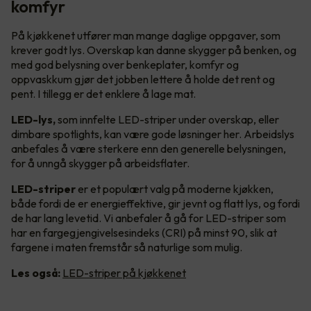
komfyr
På kjøkkenet utfører man mange daglige oppgaver, som
krever godt lys. Overskap kan danne skygger på benken, og
med god belysning over benkeplater, komfyr og
oppvaskkum gjør det jobben lettere å holde det rent og
pent. I tillegg er det enklere å lage mat.
LED-lys,
som innfelte LED-striper under overskap, eller
dimbare spotlights, kan være gode løsninger her. Arbeidslys
anbefales å være sterkere enn den generelle belysningen,
for å unngå skygger på arbeidsflater.
LED-striper
er et populært valg på moderne kjøkken,
både fordi de er energieffektive, gir jevnt og flatt lys, og fordi
de har lang levetid. Vi anbefaler å gå for LED-striper som
har en fargegjengivelsesindeks (CRI) på minst 90, slik at
fargene i maten fremstår så naturlige som mulig.
Les også:
LED-striper på kjøkkenet