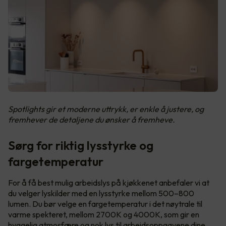
Spotlights gir et moderne uttrykk, er enkle å justere, og
fremhever de detaljene du ønsker å fremheve.
Sørg for riktig lysstyrke og
fargetemperatur
For å få best mulig arbeidslys på kjøkkenet anbefaler vi at
du velger lyskilder med en lysstyrke mellom 500–800
lumen. Du bør velge en fargetemperatur i det nøytrale til
varme spekteret, mellom 2700K og 4000K, som gir en
hyggelig atmosfære og nok lys til arbeidsoppgavene dine.