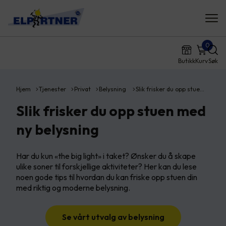
0
Butikk
Kurv
Søk
Hjem
Tjenester
Privat
Belysning
Slik frisker du opp stue…
Slik frisker du opp stuen med
ny belysning
Har du kun «the big light» i taket? Ønsker du å skape
ulike soner til forskjellige aktiviteter? Her kan du lese
noen gode tips til hvordan du kan friske opp stuen din
med riktig og moderne belysning.
Se vårt utvalg av belysning