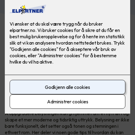
Belysning gjør mye for et rom, det skaper soner og
atmosfære. Med belysning er det kun fantasien som
stopper deg. Bilde: SG
Å oppgradere belysningen kan gi hjemmet ditt et nytt løft og
skape et mer moderne og tidsriktig uttrykk. Belysning er ikke
bare funksjonelt, det setter også tonen og stemningen i
ethvert rom. Her deler vi noen gode tips til hvordan du kan