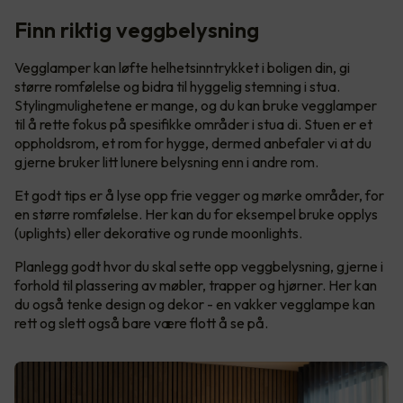
Finn riktig veggbelysning
Vegglamper kan løfte helhetsinntrykket i boligen din, gi
større romfølelse og bidra til hyggelig stemning i stua.
Stylingmulighetene er mange, og du kan bruke vegglamper
til å rette fokus på spesifikke områder i stua di. Stuen er et
oppholdsrom, et rom for hygge, dermed anbefaler vi at du
gjerne bruker litt lunere belysning enn i andre rom.
Et godt tips er å lyse opp frie vegger og mørke områder, for
en større romfølelse. Her kan du for eksempel bruke opplys
(uplights) eller dekorative og runde moonlights.
Planlegg godt hvor du skal sette opp veggbelysning, gjerne i
forhold til plassering av møbler, trapper og hjørner. Her kan
du også tenke design og dekor - en vakker vegglampe kan
rett og slett også bare være flott å se på.