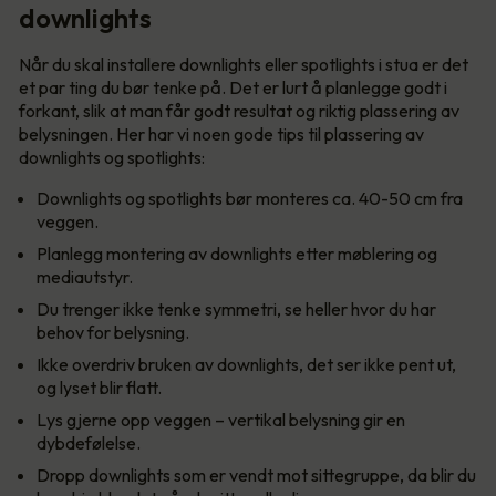
downlights
Når du skal installere downlights eller spotlights i stua er det
et par ting du bør tenke på. Det er lurt å planlegge godt i
forkant, slik at man får godt resultat og riktig plassering av
belysningen. Her har vi noen gode tips til plassering av
downlights og spotlights:
Downlights og spotlights bør monteres ca. 40-50 cm fra
veggen.
Planlegg montering av downlights etter møblering og
mediautstyr.
Du trenger ikke tenke symmetri, se heller hvor du har
behov for belysning.
Ikke overdriv bruken av downlights, det ser ikke pent ut,
og lyset blir flatt.
Lys gjerne opp veggen – vertikal belysning gir en
dybdefølelse.
Dropp downlights som er vendt mot sittegruppe, da blir du