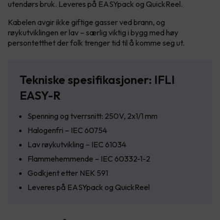
utendørs bruk. Leveres på EASYpack og QuickReel.
Kabelen avgir ikke giftige gasser ved brann, og
røykutviklingen er lav – særlig viktig i bygg med høy
persontetthet der folk trenger tid til å komme seg ut.
Tekniske spesifikasjoner: IFLI
EASY-R
Spenning og tverrsnitt: 250V, 2x1/1 mm
Halogenfri – IEC 60754
Lav røykutvikling – IEC 61034
Flammehemmende – IEC 60332-1-2
Godkjent etter NEK 591
Leveres på EASYpack og QuickReel