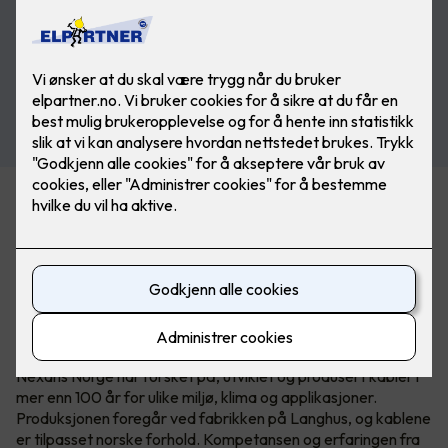
Det nye sortimentet er tilgjengelig i Nexans’ nye
serviceforpakning EASYpack og på E4-tromler som passer
til MOBIWAY MOB trommelstativ.
Over 100 år med norsk
kabelkompetanse
Nexans Norge har forsket på, utviklet og produsert kabler i
mer enn 100 år for ulike miljø, klima og applikasjoner.
Produksjonen foregår ved fabrikken på Langhus, og kablene
er tilpasset norske forhold. Kompetansen og erfaringen fra