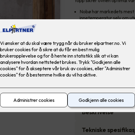
topp sikrer ovnen optimal va
Nobø har markedets mest n
innetemperatur selv om ute
Panelovnen kan oppgradere
3,790
,-
Antall
-
Pakkens innhold
Beskrivelse
Tekniske spesifika