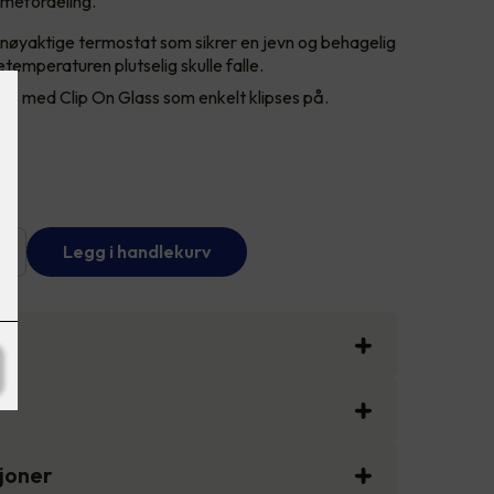
rmefordeling.
øyaktige termostat som sikrer en jevn og behagelig
temperaturen plutselig skulle falle.
s med Clip On Glass som enkelt klipses på.
+
Legg i handlekurv
sjoner