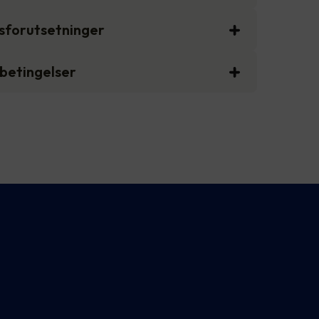
gsforutsetninger
sbetingelser