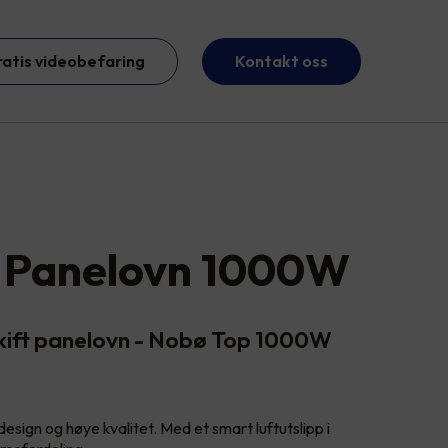
ratis videobefaring
Kontakt oss
 Panelovn 1000W
kift panelovn - Nobø Top 1000W
design og høye kvalitet. Med et smart luftutslipp i