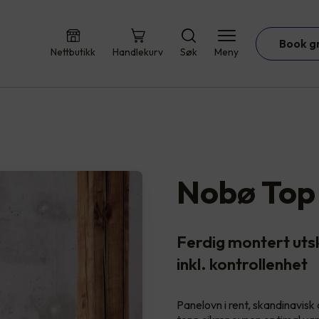
Book g
Nettbutikk
Handlekurv
Søk
Meny
Nobø Top
Ferdig montert uts
inkl. kontrollenhet
Panelovn i rent, skandinavisk 