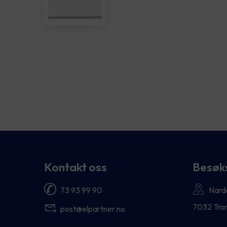
Kontakt oss
Besøk
73 93 99 90
Nard
7032 Tro
post@elpartner.no