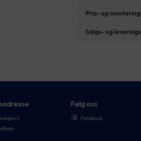
Pris- og monterin
Salgs- og levering
sadresse
Følg oss
ovegen 4
Facebook
ndheim