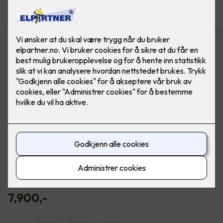
LED downlights ny installasjon
4 stk, inkl. dimmer
Ferdig montert Junistar ECO hvit 5W med
dimmer, fra SG Armaturen.
Led downlight med 42 graders spredningsvinkel og 30
graders vipp i to retninger til innendørs bruk. Dimmbar.
Ferdig montert.
7,900
,-